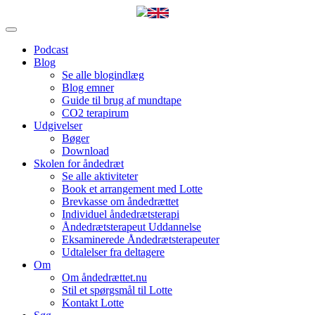
Podcast
Blog
Se alle blogindlæg
Blog emner
Guide til brug af mundtape
CO2 terapirum
Udgivelser
Bøger
Download
Skolen for åndedræt
Se alle aktiviteter
Book et arrangement med Lotte
Brevkasse om åndedrættet
Individuel åndedrætsterapi
Åndedrætsterapeut Uddannelse
Eksaminerede Åndedrætsterapeuter
Udtalelser fra deltagere
Om
Om åndedrættet.nu
Stil et spørgsmål til Lotte
Kontakt Lotte