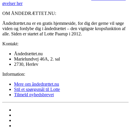
øvelser her
OM ÅNDEDRÆTTET.NU:
Åndedrættet.nu er en gratis hjemmeside, for dig der gerne vil søge
viden og fordybe dig i åndedrættet – den vigtigste kropsfunktion af
alle. Siden er startet af Lotte Paarup i 2012.
Kontakt:
Åndedrættet.nu
Marielundvej 46A, 2. sal
2730, Herlev
Information:
Mere om åndedrættet.nu
Stil et spørgsmål til Lotte
Tilmeld nyhedsbrevet