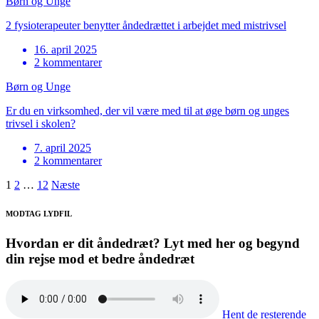
Børn og Unge
2 fysioterapeuter benytter åndedrættet i arbejdet med mistrivsel
16. april 2025
2 kommentarer
Børn og Unge
Er du en virksomhed, der vil være med til at øge børn og unges
trivsel i skolen?
7. april 2025
2 kommentarer
1
2
…
12
Næste
MODTAG LYDFIL
Hvordan er dit åndedræt? Lyt med her og begynd
din rejse mod et bedre åndedræt
Hent de resterende