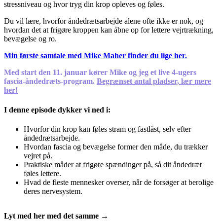
stressniveau og hvor tryg din krop opleves og føles.
Du vil lære, hvorfor åndedrætsarbejde alene ofte ikke er nok, og
hvordan det at frigøre kroppen kan åbne op for lettere vejrtrækning,
bevægelse og ro.
Min første samtale med Mike Maher finder du lige her.
Med start den 11. januar kører Mike og jeg et live 4-ugers
fascia-åndedræts-program.
Begrænset antal pladser, lær mere
her!
I denne episode dykker vi ned i:
Hvorfor din krop kan føles stram og fastlåst, selv efter
åndedrætsarbejde.
Hvordan fascia og bevægelse former den måde, du trækker
vejret på.
Praktiske måder at frigøre spændinger på, så dit åndedræt
føles lettere.
Hvad de fleste mennesker overser, når de forsøger at berolige
deres nervesystem.
Lyt med her med det samme →