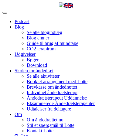
Podcast
Blog
Se alle blogindlæg
Blog emner
Guide til brug af mundtape
CO2 terapirum
Udgivelser
Bøger
Download
Skolen for åndedræt
Se alle aktiviteter
Book et arrangement med Lotte
Brevkasse om åndedrættet
Individuel åndedrætsterapi
Åndedrætsterapeut Uddannelse
Eksaminerede Åndedrætsterapeuter
Udtalelser fra deltagere
Om
Om åndedrættet.nu
Stil et spørgsmål til Lotte
Kontakt Lotte