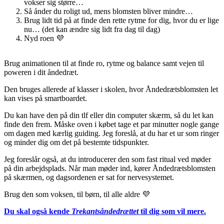
vokser sig større…
Så ånder du roligt ud, mens blomsten bliver mindre…
Brug lidt tid på at finde den rette rytme for dig, hvor du er lige
nu… (det kan ændre sig lidt fra dag til dag)
Nyd roen 💜
Brug animationen til at finde ro, rytme og balance samt vejen til
poweren i dit åndedræt.
Den bruges allerede af klasser i skolen, hvor Åndedrætsblomsten let
kan vises på smartboardet.
Du kan have den på din tlf eller din computer skærm, så du let kan
finde den frem. Måske oven i købet tage et par minutter nogle gange
om dagen med kærlig guiding. Jeg foreslå, at du har et ur som ringer
og minder dig om det på bestemte tidspunkter.
Jeg foreslår også, at du introducerer den som fast ritual ved møder
på din arbejdsplads. Når man møder ind, kører Åndedrætsblomsten
på skærmen, og dagsordenen er sat for nervesystemet.
Brug den som voksen, til børn, til alle aldre 💜
Du skal også kende
Trekantsåndedrættet
til dig som vil mere.