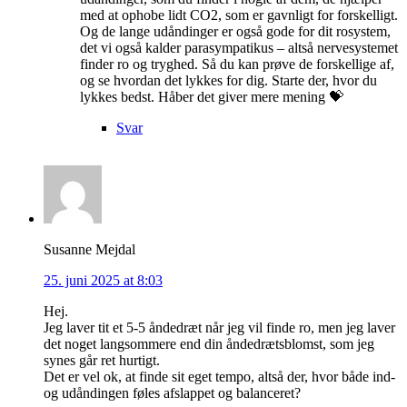
med at ophobe lidt CO2, som er gavnligt for forskelligt.
Og de lange udåndinger er også gode for dit rosystem,
det vi også kalder parasympatikus – altså nervesystemet
finder ro og tryghed. Så du kan prøve de forskellige af,
og se hvordan det lykkes for dig. Starte der, hvor du
lykkes bedst. Håber det giver mere mening 💝
Svar
Susanne Mejdal
25. juni 2025 at 8:03
Hej.
Jeg laver tit et 5-5 åndedræt når jeg vil finde ro, men jeg laver
det noget langsommere end din åndedrætsblomst, som jeg
synes går ret hurtigt.
Det er vel ok, at finde sit eget tempo, altså der, hvor både ind-
og udåndingen føles afslappet og balanceret?