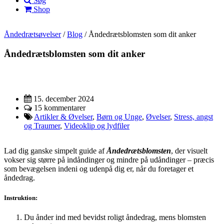
Søg
Shop
Åndedrætsøvelser
/
Blog
/
Åndedrætsblomsten som dit anker
Åndedrætsblomsten som dit anker
15. december 2024
15 kommentarer
Artikler & Øvelser
,
Børn og Unge
,
Øvelser
,
Stress, angst
og Traumer
,
Videoklip og lydfiler
Lad dig ganske simpelt guide af
Åndedrætsblomsten
, der visuelt
vokser sig større på indåndinger og mindre på udåndinger – præcis
som bevægelsen indeni og udenpå dig er, når du foretager et
åndedrag.
Instruktion:
Du ånder ind med bevidst roligt åndedrag, mens blomsten