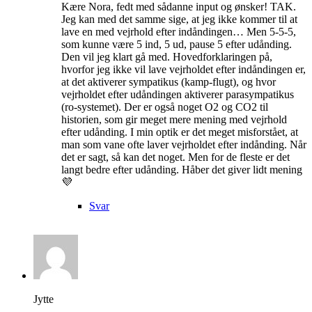
Kære Nora, fedt med sådanne input og ønsker! TAK.
Jeg kan med det samme sige, at jeg ikke kommer til at
lave en med vejrhold efter indåndingen… Men 5-5-5,
som kunne være 5 ind, 5 ud, pause 5 efter udånding.
Den vil jeg klart gå med. Hovedforklaringen på,
hvorfor jeg ikke vil lave vejrholdet efter indåndingen er,
at det aktiverer sympatikus (kamp-flugt), og hvor
vejrholdet efter udåndingen aktiverer parasympatikus
(ro-systemet). Der er også noget O2 og CO2 til
historien, som gir meget mere mening med vejrhold
efter udånding. I min optik er det meget misforstået, at
man som vane ofte laver vejrholdet efter indånding. Når
det er sagt, så kan det noget. Men for de fleste er det
langt bedre efter udånding. Håber det giver lidt mening
💜
Svar
Jytte