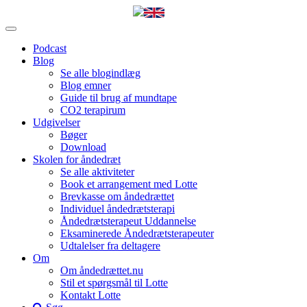
Podcast
Blog
Se alle blogindlæg
Blog emner
Guide til brug af mundtape
CO2 terapirum
Udgivelser
Bøger
Download
Skolen for åndedræt
Se alle aktiviteter
Book et arrangement med Lotte
Brevkasse om åndedrættet
Individuel åndedrætsterapi
Åndedrætsterapeut Uddannelse
Eksaminerede Åndedrætsterapeuter
Udtalelser fra deltagere
Om
Om åndedrættet.nu
Stil et spørgsmål til Lotte
Kontakt Lotte