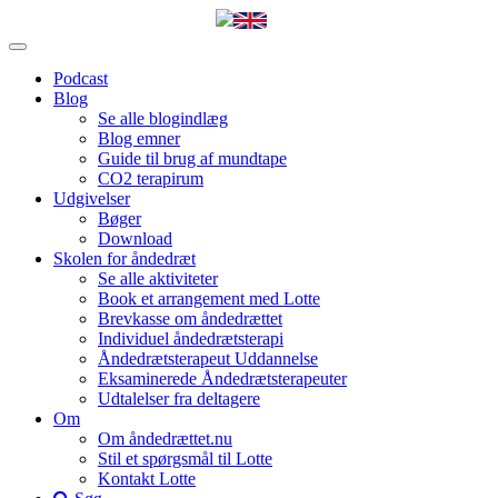
Podcast
Blog
Se alle blogindlæg
Blog emner
Guide til brug af mundtape
CO2 terapirum
Udgivelser
Bøger
Download
Skolen for åndedræt
Se alle aktiviteter
Book et arrangement med Lotte
Brevkasse om åndedrættet
Individuel åndedrætsterapi
Åndedrætsterapeut Uddannelse
Eksaminerede Åndedrætsterapeuter
Udtalelser fra deltagere
Om
Om åndedrættet.nu
Stil et spørgsmål til Lotte
Kontakt Lotte