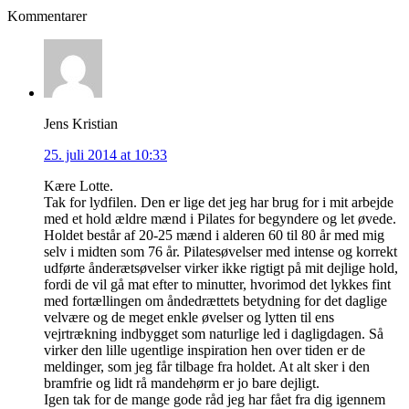
Kommentarer
Jens Kristian
25. juli 2014 at 10:33
Kære Lotte.
Tak for lydfilen. Den er lige det jeg har brug for i mit arbejde
med et hold ældre mænd i Pilates for begyndere og let øvede.
Holdet består af 20-25 mænd i alderen 60 til 80 år med mig
selv i midten som 76 år. Pilatesøvelser med intense og korrekt
udførte ånderætsøvelser virker ikke rigtigt på mit dejlige hold,
fordi de vil gå mat efter to minutter, hvorimod det lykkes fint
med fortællingen om åndedrættets betydning for det daglige
velvære og de meget enkle øvelser og lytten til ens
vejrtrækning indbygget som naturlige led i dagligdagen. Så
virker den lille ugentlige inspiration hen over tiden er de
meldinger, som jeg får tilbage fra holdet. At alt sker i den
bramfrie og lidt rå mandehørm er jo bare dejligt.
Igen tak for de mange gode råd jeg har fået fra dig igennem