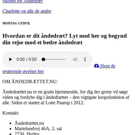
Skolen for Åndedræt
Charlotte og alle de andre
MODTAG LYDFIL
Hvordan er dit åndedræt? Lyt med her og begynd
din rejse mod et bedre åndedræt
Hent de
resterende øvelser her
OM ÅNDEDRÆTTET.NU:
Åndedrættet.nu er en gratis hjemmeside, for dig der gerne vil søge
viden og fordybe dig i åndedrættet – den vigtigste kropsfunktion af
alle. Siden er startet af Lotte Paarup i 2012.
Kontakt:
Åndedrættet.nu
Marielundvej 46A, 2. sal
2730, Herlev