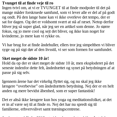
Tvunget til at finde veje til ro
Ingen tvivl om, at vi er TVUNGET til at finde modpoler til det på
mange måder forskruede samfund, som vi lever alle er del af på godt
og ondt. På den lange bane kan vi ikke overleve det tempo, der er
sat for dagen. Og det er voldsomt svært at stå af ræset. Netop derfor
bliver jeg så super glad, når jeg ser en artikel som denne. Jo større
fokus, og jo mere cool og sejt det bliver, og ikke kun noget for
kvinderne, jo mere kan vi rykke os.
Vi har brug for at finde åndehuller, ellers tror jeg simpelthen vi bliver
syge og på sigt dør af den livsstil, vi ser som formen for samfundet.
Sket meget de sidste 10 år!
Hold da op der er sket meget de sidste 10 år, men eksploderet på det
seneste indenfor dette felt, åndedrættet og synet på betydningen af at
passe på sig selv.
Igennem årene har det virkelig flyttet sig, og nu skal jeg ikke
længere “overbevise” om åndedrættets betydning. Nej der er en helt
anden og mere bevidst åbenhed, som er super fantastisk!
Det er altså ikke længere kun hos yoga og meditationsfolket, at det
er in af være sej til at finde ro. Nej det har nu spredt sig til
familierne, erhvervslivet samt træningscentrene.