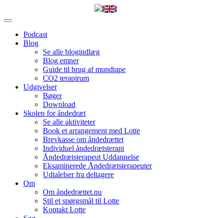
Podcast
Blog
Se alle blogindlæg
Blog emner
Guide til brug af mundtape
CO2 terapirum
Udgivelser
Bøger
Download
Skolen for åndedræt
Se alle aktiviteter
Book et arrangement med Lotte
Brevkasse om åndedrættet
Individuel åndedrætsterapi
Åndedrætsterapeut Uddannelse
Eksaminerede Åndedrætsterapeuter
Udtalelser fra deltagere
Om
Om åndedrættet.nu
Stil et spørgsmål til Lotte
Kontakt Lotte