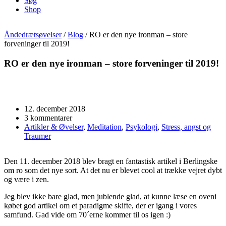
Søg
Shop
Åndedrætsøvelser
/
Blog
/
RO er den nye ironman – store
forveninger til 2019!
RO er den nye ironman – store forveninger til 2019!
12. december 2018
3 kommentarer
Artikler & Øvelser
,
Meditation
,
Psykologi
,
Stress, angst og
Traumer
Den 11. december 2018 blev bragt en fantastisk artikel i Berlingske
om ro som det nye sort. At det nu er blevet cool at trække vejret dybt
og være i zen.
Jeg blev ikke bare glad, men jublende glad, at kunne læse en oveni
købet god artikel om et paradigme skifte, der er igang i vores
samfund. Gad vide om 70´erne kommer til os igen :)