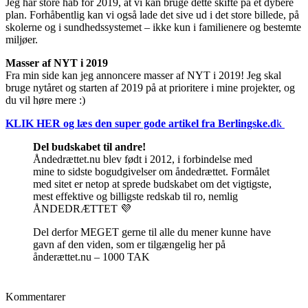
Jeg har store håb for 2019, at vi kan bruge dette skifte på et dybere
plan. Forhåbentlig kan vi også lade det sive ud i det store billede, på
skolerne og i sundhedssystemet – ikke kun i familienere og bestemte
miljøer.
Masser af NYT i 2019
Fra min side kan jeg annoncere masser af NYT i 2019! Jeg skal
bruge nytåret og starten af 2019 på at prioritere i mine projekter, og
du vil høre mere :)
KLIK HER og læs den super gode artikel fra Berlingske.d
k
Del budskabet til andre!
Åndedrættet.nu blev født i 2012, i forbindelse med
mine to sidste bogudgivelser om åndedrættet. Formålet
med sitet er netop at sprede budskabet om det vigtigste,
mest effektive og billigste redskab til ro, nemlig
ÅNDEDRÆTTET 💜
Del derfor MEGET gerne til alle du mener kunne have
gavn af den viden, som er tilgængelig her på
ånderættet.nu – 1000 TAK
Kommentarer