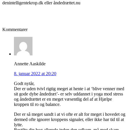
denintelligentekrop.dk eller åndedrættet.nu
Kommentarer
Annette Aaskilde
8. januar 2022 at 20:20
Godt nytår,
Der er uden tvivl rigtig meget at hente i at ‘blive venner med
sit gode dybe åndedræt’- er selv uddannet i yoga mod stress
og åndedrættet er en meget væsentlig del af at Hjælpe
kroppen til ro og balance.
Der er så meget sandt i at vi ofte er alt for meget i hovedet og
dermed ofte ignorer kroppens signaler, eller ikke har tid til at
lytte.
Bestilte din bog allerede inden den udkom, må med skam