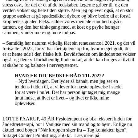
stress osv., for det er et af de redskaber, lægerne griber til, og den
verden vokser sig hele tiden større. Men jeg oplever også, at en stor
gruppe ønsker at gå spadestikket dybere og blive bedre til at forstå
kroppens signaler. F.eks. sidder vores mentale sundhed også i
tarmen, og den her tankegang med, at kost og psyke hænger
sammen, vinder mere og mere indpas.
– Samtidig har naturen virkelig fået sin renæssance i 2021, og det vil
fortsætte i 2022, for vi har fået øjnene op for, hvor meget godt, der
er at hente ude i den friske luft. Bevidstheden om åndedrættet vokser
også, og flere vil forhåbentlig finde ud af, at det kan bruges aktivt til
at skabe ro og balance i nervesystemet.
HVAD ER DIT BEDSTE RÅD TIL 2022?
– Nyd hverdagen. Det lyder så banalt, men jeg ser en
tendens i tiden til, at vi lever for næste oplevelse i stedet
for at være i nu’et. Det har personligt taget mig mange
år at indse, at livet er livet – og livet er ikke mine
oplevelser.
LOTTE PAARUP, 49 ÅR Fysioterapeut og bl.a. ekspert inden for
åndedrætsterapi, bor i Vanløse med sin mand og to børn. Er lige nu
aktuel med bogen ”Når kroppen siger fra – Tag kontakten igen”,
forlaget Content Publishing, 250 kr. Læs mere på