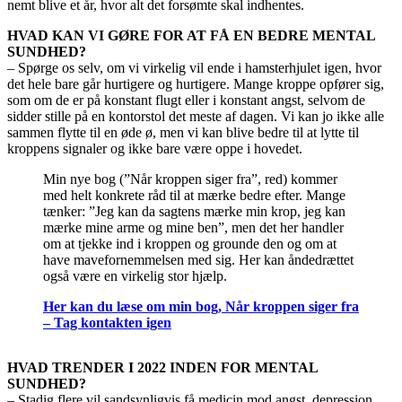
nemt blive et år, hvor alt det forsømte skal indhentes.
HVAD KAN VI GØRE FOR AT FÅ EN BEDRE MENTAL
SUNDHED?
– Spørge os selv, om vi virkelig vil ende i hamsterhjulet igen, hvor
det hele bare går hurtigere og hurtigere. Mange kroppe opfører sig,
som om de er på konstant flugt eller i konstant angst, selvom de
sidder stille på en kontorstol det meste af dagen. Vi kan jo ikke alle
sammen flytte til en øde ø, men vi kan blive bedre til at lytte til
kroppens signaler og ikke bare være oppe i hovedet.
Min nye bog (”Når kroppen siger fra”, red) kommer
med helt konkrete råd til at mærke bedre efter. Mange
tænker: ”Jeg kan da sagtens mærke min krop, jeg kan
mærke mine arme og mine ben”, men det her handler
om at tjekke ind i kroppen og grounde den og om at
have mavefornemmelsen med sig. Her kan åndedrættet
også være en virkelig stor hjælp.
Her kan du læse om min bog, Når kroppen siger fra
– Tag kontakten igen
HVAD TRENDER I 2022 INDEN FOR MENTAL
SUNDHED?
– Stadig flere vil sandsynligvis få medicin mod angst, depression,