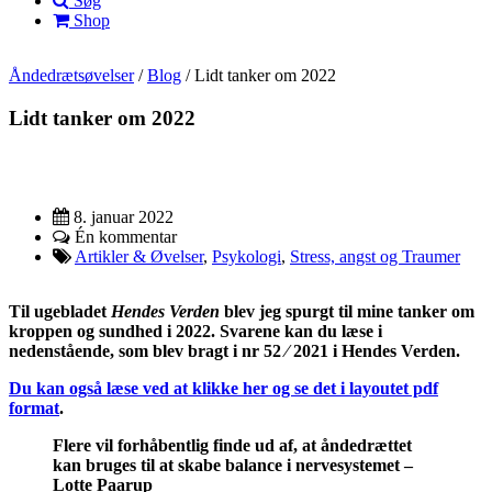
Søg
Shop
Åndedrætsøvelser
/
Blog
/
Lidt tanker om 2022
Lidt tanker om 2022
8. januar 2022
Én kommentar
Artikler & Øvelser
,
Psykologi
,
Stress, angst og Traumer
Til ugebladet
Hendes Verden
blev jeg spurgt til mine tanker om
kroppen og sundhed i 2022. Svarene kan du læse i
nedenstående, som blev bragt i nr 52 ⁄ 2021 i Hendes Verden.
Du kan også læse ved at klikke her og se det i layoutet pdf
format
.
Flere vil forhåbentlig finde ud af, at åndedrættet
kan bruges til at skabe balance i nervesystemet –
Lotte Paarup