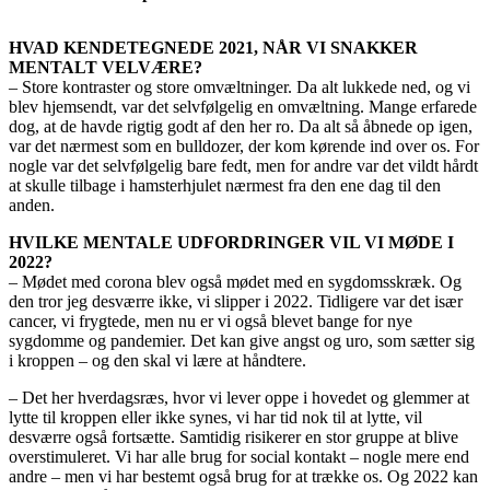
HVAD KENDETEGNEDE 2021, NÅR VI SNAKKER
MENTALT VELVÆRE?
– Store kontraster og store omvæltninger. Da alt lukkede ned, og vi
blev hjemsendt, var det selvfølgelig en omvæltning. Mange erfarede
dog, at de havde rigtig godt af den her ro. Da alt så åbnede op igen,
var det nærmest som en bulldozer, der kom kørende ind over os. For
nogle var det selvfølgelig bare fedt, men for andre var det vildt hårdt
at skulle tilbage i hamsterhjulet nærmest fra den ene dag til den
anden.
HVILKE MENTALE UDFORDRINGER VIL VI MØDE I
2022?
– Mødet med corona blev også mødet med en sygdomsskræk. Og
den tror jeg desværre ikke, vi slipper i 2022. Tidligere var det især
cancer, vi frygtede, men nu er vi også blevet bange for nye
sygdomme og pandemier. Det kan give angst og uro, som sætter sig
i kroppen – og den skal vi lære at håndtere.
– Det her hverdagsræs, hvor vi lever oppe i hovedet og glemmer at
lytte til kroppen eller ikke synes, vi har tid nok til at lytte, vil
desværre også fortsætte. Samtidig risikerer en stor gruppe at blive
overstimuleret. Vi har alle brug for social kontakt – nogle mere end
andre – men vi har bestemt også brug for at trække os. Og 2022 kan