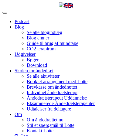
Podcast
Blog
Se alle blogindlæg
Blog emner
Guide til brug af mundtape
CO2 terapirum
Udgivelser
Bøger
Download
Skolen for åndedræt
Se alle aktiviteter
Book et arrangement med Lotte
Brevkasse om åndedrættet
Individuel åndedrætsterapi
Åndedrætsterapeut Uddannelse
Eksaminerede Åndedrætsterapeuter
Udtalelser fra deltagere
Om
Om åndedrættet.nu
Stil et spørgsmål til Lotte
Kontakt Lotte