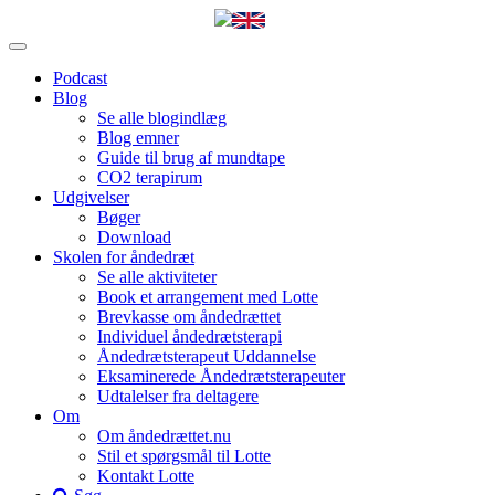
Podcast
Blog
Se alle blogindlæg
Blog emner
Guide til brug af mundtape
CO2 terapirum
Udgivelser
Bøger
Download
Skolen for åndedræt
Se alle aktiviteter
Book et arrangement med Lotte
Brevkasse om åndedrættet
Individuel åndedrætsterapi
Åndedrætsterapeut Uddannelse
Eksaminerede Åndedrætsterapeuter
Udtalelser fra deltagere
Om
Om åndedrættet.nu
Stil et spørgsmål til Lotte
Kontakt Lotte