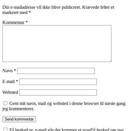
Din e-mailadresse vil ikke blive publiceret.
Krævede felter er
markeret med
*
Kommentar
*
Navn
*
E-mail
*
Websted
Gem mit navn, mail og websted i denne browser til næste gang
jeg kommenterer.
Få besked pr. e-mail når der kommer et svar
Få besked om nye