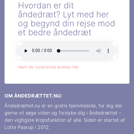
Hvordan er dit
åndedræt? Lyt med her
og begynd din rejse mod
et bedre åndedræt
Hent de resterende øvelser her
OM ÅNDEDRÆTTET.NU:
Åndedrættet.nu er en gratis hjemmeside, for dig der
gerne vil søge viden og fordybe dig i åndedrættet –
den vigtigste kropsfunktion af alle. Siden er startet af
Lotte Paarup i 2012.