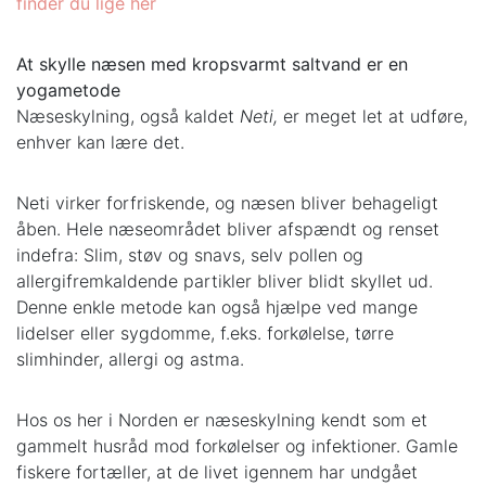
finder du lige her
At skylle næsen med kropsvarmt saltvand er en
yogametode
Næseskylning, også kaldet
Neti,
er meget let at udføre,
enhver kan lære det.
Neti virker forfriskende, og næsen bliver behageligt
åben. Hele næseområdet bliver afspændt og renset
indefra: Slim, støv og snavs, selv pollen og
allergifremkaldende partikler bliver blidt skyllet ud.
Denne enkle metode kan også hjælpe ved mange
lidelser eller sygdomme, f.eks. forkølelse, tørre
slimhinder, allergi og astma.
Hos os her i Norden er næseskylning kendt som et
gammelt husråd mod forkølelser og infektioner. Gamle
fiskere fortæller, at de livet igennem har undgået