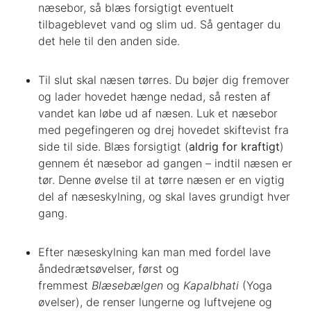
næsebor, så blæs forsigtigt eventuelt
tilbageblevet vand og slim ud. Så gentager du
det hele til den anden side.
Til slut skal næsen tørres. Du bøjer dig fremover
og lader hovedet hænge nedad, så resten af
vandet kan løbe ud af næsen. Luk et næsebor
med pegefingeren og drej hovedet skiftevist fra
side til side. Blæs forsigtigt (
aldrig for kraftigt
)
gennem ét næsebor ad gangen – indtil næsen er
tør. Denne øvelse til at tørre næsen er en vigtig
del af næseskylning, og skal laves grundigt hver
gang.
Efter næseskylning kan man med fordel lave
åndedrætsøvelser, først og
fremmest
Blæsebælgen
og
Kapalbhati
(Yoga
øvelser), de renser lungerne og luftvejene og