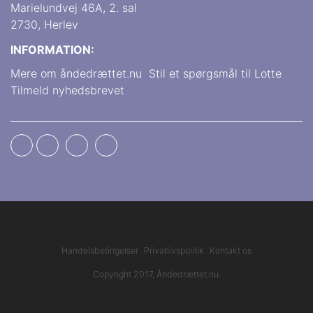
Marielundvej 46A, 2. sal
2730, Herlev
INFORMATION:
Mere om åndedrættet.nu
Stil et spørgsmål til Lotte
Tilmeld nyhedsbrevet
Handelsbetingelser
Privatlivspolitik
Kontakt os
Copyright 2017, Åndedrættet.nu.