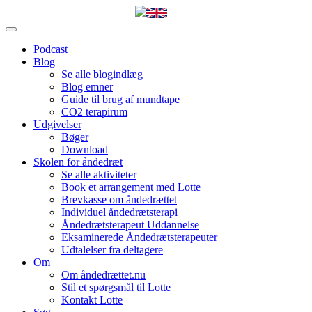
Podcast
Blog
Se alle blogindlæg
Blog emner
Guide til brug af mundtape
CO2 terapirum
Udgivelser
Bøger
Download
Skolen for åndedræt
Se alle aktiviteter
Book et arrangement med Lotte
Brevkasse om åndedrættet
Individuel åndedrætsterapi
Åndedrætsterapeut Uddannelse
Eksaminerede Åndedrætsterapeuter
Udtalelser fra deltagere
Om
Om åndedrættet.nu
Stil et spørgsmål til Lotte
Kontakt Lotte