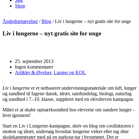
Søg
Shop
Åndedrætsøvelser
/
Blog
/
Liv i lungerne – nyt gratis site for unge
Liv i lungerne – nyt gratis site for unge
25. september 2013
Ingen kommentarer
Artikler & Øvelser
,
Lunger og KOL
Liv i lungern
e er et netbaseret undervisningsmateriale om luft, lunger
og sundhed til fagene dansk, idræt, samfundsfag, biologi, naturfag
og sundhed i 7.-10. klasse, suppleret med en elevdreven kampagne.
Målet er at skabe opmærksomhed hos eleverne om sundere lunger –
livet igennem!
Start en Liv i Lungerne-kampagne, skriv en blog om coolfaktoren i
motion og idræt, undersøg hvordan lungerne virker eller tag dine
skolekammerater med på en parkour-tur i byrummet. Det er