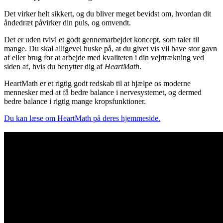
Det virker helt sikkert, og du bliver meget bevidst om, hvordan dit
åndedræt påvirker din puls, og omvendt.
Det er uden tvivl et godt gennemarbejdet koncept, som taler til
mange. Du skal alligevel huske på, at du givet vis vil have stor gavn
af eller brug for at arbejde med kvaliteten i din vejrtrækning ved
siden af, hvis du benytter dig af
HeartMath
.
HeartMath er et rigtig godt redskab til at hjælpe os moderne
mennesker med at få bedre balance i nervesystemet, og dermed
bedre balance i rigtig mange kropsfunktioner.
Du kan læse om HeartMath på deres hjemmeside.