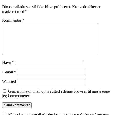
Din e-mailadresse vil ikke blive publiceret.
Krævede felter er
markeret med
*
Kommentar
*
Navn
*
E-mail
*
Websted
Gem mit navn, mail og websted i denne browser til næste gang
jeg kommenterer.
Få besked pr. e-mail når der kommer et svar
Få besked om nye