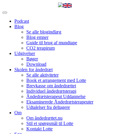
Podcast
Blog
Se alle blogindlæg
Blog emner
Guide til brug af mundtape
CO2 terapirum
Udgivelser
Bøger
Download
Skolen for åndedræt
Se alle aktiviteter
Book et arrangement med Lotte
Brevkasse om åndedrættet
Individuel åndedrætsterapi
Åndedrætsterapeut Uddannelse
Eksaminerede Åndedrætsterapeuter
Udtalelser fra deltagere
Om
Om åndedrættet.nu
Stil et spørgsmål til Lotte
Kontakt Lotte