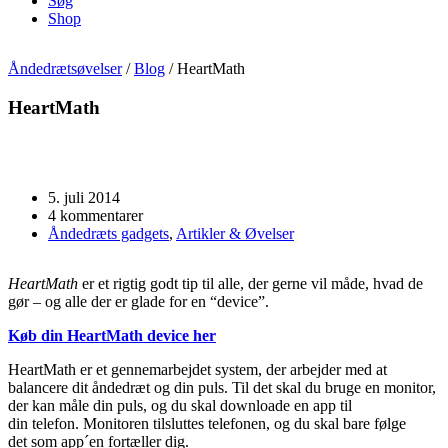
Søg
Shop
Åndedrætsøvelser
/
Blog
/
HeartMath
HeartMath
5. juli 2014
4 kommentarer
Åndedræts gadgets
,
Artikler & Øvelser
HeartMath
er et rigtig godt tip til alle, der gerne vil måde, hvad de
gør – og alle der er glade for en “device”.
Køb din HeartMath device her
HeartMath er et gennemarbejdet system, der arbejder med at
balancere dit åndedræt og din puls. Til det skal du bruge en monitor,
der kan måle din puls, og du skal downloade en app til
din telefon. Monitoren tilsluttes telefonen, og du skal bare følge
det som app´en fortæller dig.