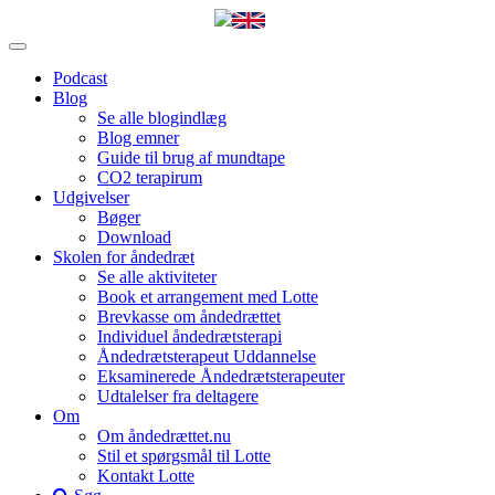
Podcast
Blog
Se alle blogindlæg
Blog emner
Guide til brug af mundtape
CO2 terapirum
Udgivelser
Bøger
Download
Skolen for åndedræt
Se alle aktiviteter
Book et arrangement med Lotte
Brevkasse om åndedrættet
Individuel åndedrætsterapi
Åndedrætsterapeut Uddannelse
Eksaminerede Åndedrætsterapeuter
Udtalelser fra deltagere
Om
Om åndedrættet.nu
Stil et spørgsmål til Lotte
Kontakt Lotte