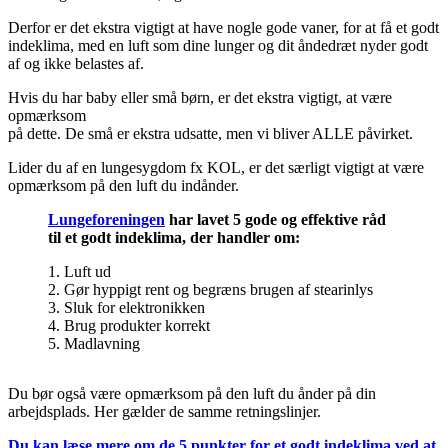
Derfor er det ekstra vigtigt at have nogle gode vaner, for at få et godt
indeklima, med en luft som dine lunger og dit åndedræt nyder godt
af og ikke belastes af.
Hvis du har baby eller små børn, er det ekstra vigtigt, at være
opmærksom
på dette. De små er ekstra udsatte, men vi bliver ALLE påvirket.
Lider du af en lungesygdom fx KOL, er det særligt vigtigt at være
opmærksom på den luft du indånder.
Lungeforeningen
har lavet 5 gode og effektive råd
til et godt indeklima, der handler om:
1. Luft ud
2. Gør hyppigt rent og begræns brugen af stearinlys
3. Sluk for elektronikken
4. Brug produkter korrekt
5. Madlavning
Du bør også være opmærksom på den luft du ånder på din
arbejdsplads. Her gælder de samme retningslinjer.
Du kan læse mere om de 5 punkter for et godt indeklima ved at