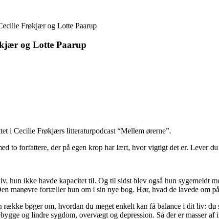
ecilie Frøkjær og Lotte Paarup
økjær og Lotte Paarup
et i Cecilie Frøkjærs litteraturpodcast “Mellem ørerne”.
med to forfattere, der på egen krop har lært, hvor vigtigt det er. Lever
v, hun ikke havde kapacitet til. Og til sidst blev også hun sygemeldt 
en manøvre fortæller hun om i sin nye bog. Hør, hvad de lavede om på
 række bøger om, hvordan du meget enkelt kan få balance i dit liv: du sk
bygge og lindre sygdom, overvægt og depression. Så der er masser af ins