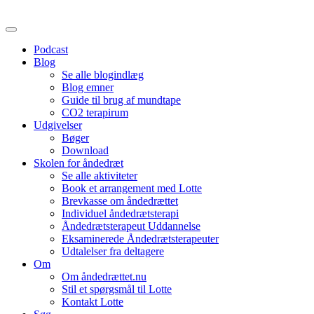
Podcast
Blog
Se alle blogindlæg
Blog emner
Guide til brug af mundtape
CO2 terapirum
Udgivelser
Bøger
Download
Skolen for åndedræt
Se alle aktiviteter
Book et arrangement med Lotte
Brevkasse om åndedrættet
Individuel åndedrætsterapi
Åndedrætsterapeut Uddannelse
Eksaminerede Åndedrætsterapeuter
Udtalelser fra deltagere
Om
Om åndedrættet.nu
Stil et spørgsmål til Lotte
Kontakt Lotte