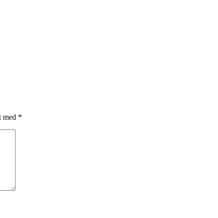
et med
*