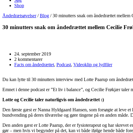
Søg
Shop
Åndedrætsøvelser
/
Blog
/
30 minutters snak om åndedrættet mellem C
30 minutters snak om åndedrættet mellem Cecilie Fr
24. september 2019
2 kommentarer
Facts om åndedrættet
,
Podcast
,
Videoklip og lydfiler
Du kan lytte til 30 minutters interview med Lotte Paarup om åndedrætt
Emnet i denne podcast er ”Et liv i balance”, og Cecilie Frøkjær taler 
Lotte og Cecilie taler naturligvis om åndedrættet :)
Den første gæst er Nanna Hyldgaard Hansen, som forsøgte at leve et li
bundvending på deres tilværelse og gøre tingene på en anden måde. D
Den anden gæst er Lotte Paarup, der er fysioterapeut og har skrevet en
gør – men hvis vi begynder på det, kan vi både ifølge hende både fore