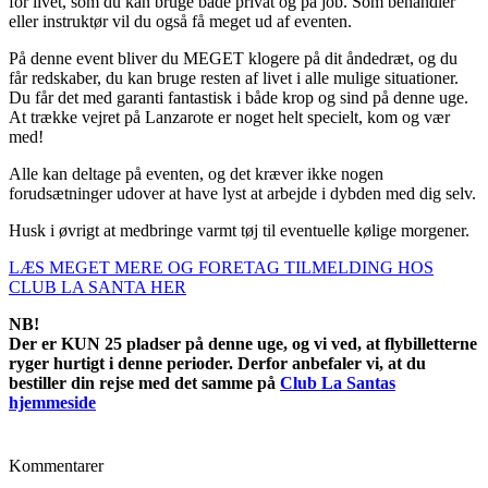
for livet, som du kan bruge både privat og på job. Som behandler
eller instruktør vil du også få meget ud af eventen.
På denne event bliver du MEGET klogere på dit åndedræt, og du
får redskaber, du kan bruge resten af livet i alle mulige situationer.
Du får det med garanti fantastisk i både krop og sind på denne uge.
At trække vejret på Lanzarote er noget helt specielt, kom og vær
med!
Alle kan deltage på eventen, og det kræver ikke nogen
forudsætninger udover at have lyst at arbejde i dybden med dig selv.
Husk i øvrigt at medbringe varmt tøj til eventuelle kølige morgener.
LÆS MEGET MERE OG FORETAG TILMELDING HOS
CLUB LA SANTA HER
NB!
Der er KUN 25 pladser på denne uge, og vi ved, at flybilletterne
ryger hurtigt i denne perioder.
Derfor anbefaler vi, at du
bestiller din rejse med det samme på
Club La Santas
hjemmeside
Kommentarer