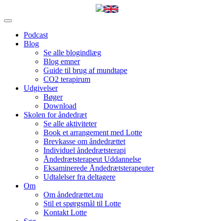
Podcast
Blog
Se alle blogindlæg
Blog emner
Guide til brug af mundtape
CO2 terapirum
Udgivelser
Bøger
Download
Skolen for åndedræt
Se alle aktiviteter
Book et arrangement med Lotte
Brevkasse om åndedrættet
Individuel åndedrætsterapi
Åndedrætsterapeut Uddannelse
Eksaminerede Åndedrætsterapeuter
Udtalelser fra deltagere
Om
Om åndedrættet.nu
Stil et spørgsmål til Lotte
Kontakt Lotte