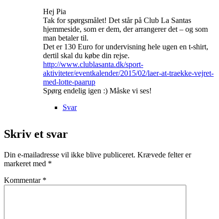
Hej Pia
Tak for spørgsmålet! Det står på Club La Santas
hjemmeside, som er dem, der arrangerer det – og som
man betaler til.
Det er 130 Euro for undervisning hele ugen en t-shirt,
dertil skal du købe din rejse.
http://www.clublasanta.dk/sport-
aktiviteter/eventkalender/2015/02/laer-at-traekke-vejret-
med-lotte-paarup
Spørg endelig igen :) Måske vi ses!
Svar
Skriv et svar
Din e-mailadresse vil ikke blive publiceret.
Krævede felter er
markeret med
*
Kommentar
*