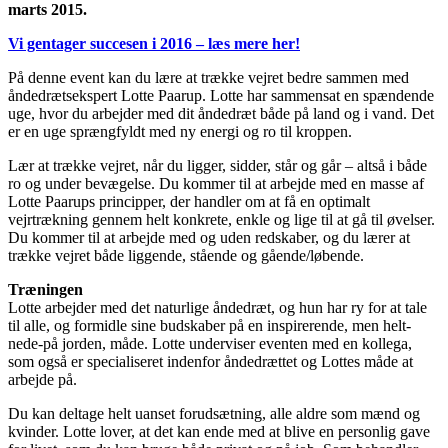
marts 2015.
Vi gentager succesen i 2016 – læs mere her!
På denne event kan du lære at trække vejret bedre sammen med
åndedrætsekspert Lotte Paarup. Lotte har sammensat en spændende
uge, hvor du arbejder med dit åndedræt både på land og i vand. Det
er en uge sprængfyldt med ny energi og ro til kroppen.
Lær at trække vejret, når du ligger, sidder, står og går – altså i både
ro og under bevægelse. Du kommer til at arbejde med en masse af
Lotte Paarups principper, der handler om at få en optimalt
vejrtrækning gennem helt konkrete, enkle og lige til at gå til øvelser.
Du kommer til at arbejde med og uden redskaber, og du lærer at
trække vejret både liggende, stående og gående/løbende.
Træningen
Lotte arbejder med det naturlige åndedræt, og hun har ry for at tale
til alle, og formidle sine budskaber på en inspirerende, men helt-
nede-på jorden, måde. Lotte underviser eventen med en kollega,
som også er specialiseret indenfor åndedrættet og Lottes måde at
arbejde på.
Du kan deltage helt uanset forudsætning, alle aldre som mænd og
kvinder. Lotte lover, at det kan ende med at blive en personlig gave