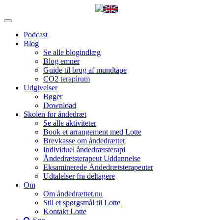
Podcast
Blog
Se alle blogindlæg
Blog emner
Guide til brug af mundtape
CO2 terapirum
Udgivelser
Bøger
Download
Skolen for åndedræt
Se alle aktiviteter
Book et arrangement med Lotte
Brevkasse om åndedrættet
Individuel åndedrætsterapi
Åndedrætsterapeut Uddannelse
Eksaminerede Åndedrætsterapeuter
Udtalelser fra deltagere
Om
Om åndedrættet.nu
Stil et spørgsmål til Lotte
Kontakt Lotte