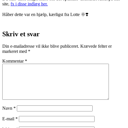
site,
fx i disse indlæg her.
Håber dette var en hjælp, kærligst fra Lotte 🌞❣️
Skriv et svar
Din e-mailadresse vil ikke blive publiceret.
Krævede felter er
markeret med
*
Kommentar
*
Navn
*
E-mail
*