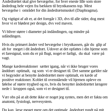
Åndedrættet skal give bevægelse, for hver eneste lille som store
åndedrag hele vejen fra bækken til brystkassens top. Mest
bevægelse i området for din åndedrætsmuskel (Diaphragma).
Og vigtigst af alt er, at det foregår i 3D, dvs til alle sider, dog mest
hvor vi er blødest per design, dvs ved maven.
Vi bliver større i diameter på indåndingen, og mindre på
udåndingen.
Hvis du primært ånder ved bevægelse i brystkassen, går du glip af
alt for meget i dit åndedræt. Udover at det opfattes i din hjerne som
et faresignal, som du er på flugt, noget er farligt, du skal være på
vagt.
Mange kædereaktioner sætter igang, når vi ikke bruger vores
ånddræt optimalt, og som vi er designet til. Det samme gælder når
vi begynder at benytte åndedrættet mere optimalt, en kæde af
positive reaktioner. Koblet til ovenstående vil hjernen opleve en
følelse af større tryghed og ro, hvis du benytter åndedrættet længere
nede i kroppen også, som vi er designet til.
Vær obs på at alt dette ikke er noget jeg syntes, men det er fakta om
anatomi, fysiologi, nervesystem.
Du kan læse meget mere om det optimale åndedræt rundt på mit