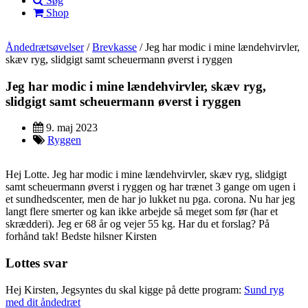
Søg
Shop
Åndedrætsøvelser
/
Brevkasse
/
Jeg har modic i mine lændehvirvler,
skæv ryg, slidgigt samt scheuermann øverst i ryggen
Jeg har modic i mine lændehvirvler, skæv ryg,
slidgigt samt scheuermann øverst i ryggen
9. maj 2023
Ryggen
Hej Lotte. Jeg har modic i mine lændehvirvler, skæv ryg, slidgigt
samt scheuermann øverst i ryggen og har trænet 3 gange om ugen i
et sundhedscenter, men de har jo lukket nu pga. corona. Nu har jeg
langt flere smerter og kan ikke arbejde så meget som før (har et
skrædderi). Jeg er 68 år og vejer 55 kg. Har du et forslag? På
forhånd tak! Bedste hilsner Kirsten
Lottes svar
Hej Kirsten, Jegsyntes du skal kigge på dette program:
Sund ryg
med dit åndedræt