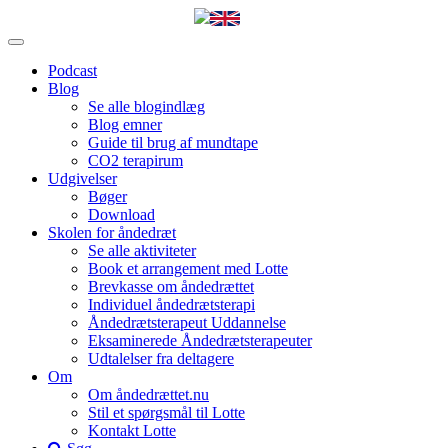
Podcast
Blog
Se alle blogindlæg
Blog emner
Guide til brug af mundtape
CO2 terapirum
Udgivelser
Bøger
Download
Skolen for åndedræt
Se alle aktiviteter
Book et arrangement med Lotte
Brevkasse om åndedrættet
Individuel åndedrætsterapi
Åndedrætsterapeut Uddannelse
Eksaminerede Åndedrætsterapeuter
Udtalelser fra deltagere
Om
Om åndedrættet.nu
Stil et spørgsmål til Lotte
Kontakt Lotte