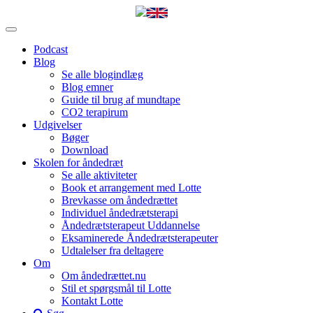
Podcast
Blog
Se alle blogindlæg
Blog emner
Guide til brug af mundtape
CO2 terapirum
Udgivelser
Bøger
Download
Skolen for åndedræt
Se alle aktiviteter
Book et arrangement med Lotte
Brevkasse om åndedrættet
Individuel åndedrætsterapi
Åndedrætsterapeut Uddannelse
Eksaminerede Åndedrætsterapeuter
Udtalelser fra deltagere
Om
Om åndedrættet.nu
Stil et spørgsmål til Lotte
Kontakt Lotte