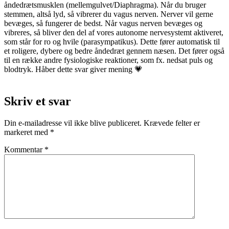
åndedrætsmusklen (mellemgulvet/Diaphragma). Når du bruger
stemmen, altså lyd, så vibrerer du vagus nerven. Nerver vil gerne
bevæges, så fungerer de bedst. Når vagus nerven bevæges og
vibreres, så bliver den del af vores autonome nervesystemt aktiveret,
som står for ro og hvile (parasympatikus). Dette fører automatisk til
et roligere, dybere og bedre åndedræt gennem næsen. Det fører også
til en række andre fysiologiske reaktioner, som fx. nedsat puls og
blodtryk. Håber dette svar giver mening 💗
Skriv et svar
Din e-mailadresse vil ikke blive publiceret.
Krævede felter er
markeret med
*
Kommentar
*