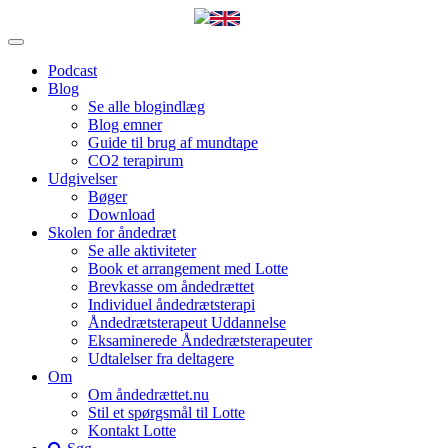
Podcast
Blog
Se alle blogindlæg
Blog emner
Guide til brug af mundtape
CO2 terapirum
Udgivelser
Bøger
Download
Skolen for åndedræt
Se alle aktiviteter
Book et arrangement med Lotte
Brevkasse om åndedrættet
Individuel åndedrætsterapi
Åndedrætsterapeut Uddannelse
Eksaminerede Åndedrætsterapeuter
Udtalelser fra deltagere
Om
Om åndedrættet.nu
Stil et spørgsmål til Lotte
Kontakt Lotte