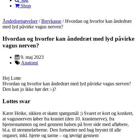
Søg
Shop
Åndedrætsøvelser
/
Brevkasse
/
Hvordan og hvorfor kan åndedræt
med lyd påvirke vagus nerven?
Hvordan og hvorfor kan åndedræt med lyd påvirke
vagus nerven?
9. maj 2023
Anatomi
Hej Lotte
Hvordan og hvorfor kan åndedræt med lyd påvirke vagus nerven?
Den kan jo ikke hør det :-)?
Lottes svar
Kære Heike, sikken et skønt spørgsmål :) Svaret er kort og konkret,
at vagusnerven løber fra kraniet (den 10. kranienerve), fra
hjernestammen og ned gennem halsen på hver side med afløbere,
bl.a. til stemmelæberne. Den fortsætter ned bag brystet til alle
organer, inkl. hjerte og tarme – og iøvrigt gennem