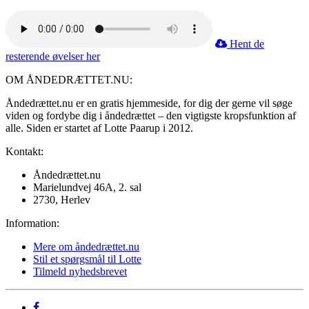
Hent de
resterende øvelser her
OM ÅNDEDRÆTTET.NU:
Åndedrættet.nu er en gratis hjemmeside, for dig der gerne vil søge
viden og fordybe dig i åndedrættet – den vigtigste kropsfunktion af
alle. Siden er startet af Lotte Paarup i 2012.
Kontakt:
Åndedrættet.nu
Marielundvej 46A, 2. sal
2730, Herlev
Information:
Mere om åndedrættet.nu
Stil et spørgsmål til Lotte
Tilmeld nyhedsbrevet