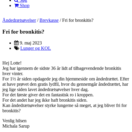
Søg
Shop
Åndedrætsøvelser
/
Brevkasse
/
Fri for bronkitis?
Fri for bronkitis?
9. maj 2023
Lunger og KOL
Hej Lotte!
Jeg har igennem de sidste 36 år lidt af tilbagevendende bronkitis
hver vinter.
For 1½ år siden opdagede jeg din hjemmeside om åndedrættet. Efter
at have prøvet den gratis lydfil, hvor du gennemgår åndedrættet, har
jeg lige siden lavet åndedrætsøvelser hver dag.
For det første giver det en fantastisk ro i kroppen.
For det andet har jeg ikke haft bronkitis siden.
Kan åndedrætsøvelser styrke lungerne så meget, at jeg bliver fri for
bronkitis?
Venlig hilsen
Michala Sarup