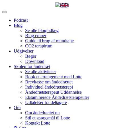
Podcast
Blog
Se alle blogindlæg
Blog emner
Guide til brug af mundtape
CO2 terapirum
Udgivelser
Bøger
Download
Skolen for åndedræt
Se alle aktiviteter
Book et arrangement med Lotte
Brevkasse om åndedrættet
Individuel åndedrætsterapi
Åndedrætsterapeut Uddannelse
Eksaminerede Åndedrætsterapeuter
Udtalelser fra deltagere
Om
Om åndedrættet.nu
Stil et spørgsmål til Lotte
Kontakt Lotte