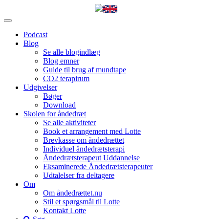
Podcast
Blog
Se alle blogindlæg
Blog emner
Guide til brug af mundtape
CO2 terapirum
Udgivelser
Bøger
Download
Skolen for åndedræt
Se alle aktiviteter
Book et arrangement med Lotte
Brevkasse om åndedrættet
Individuel åndedrætsterapi
Åndedrætsterapeut Uddannelse
Eksaminerede Åndedrætsterapeuter
Udtalelser fra deltagere
Om
Om åndedrættet.nu
Stil et spørgsmål til Lotte
Kontakt Lotte