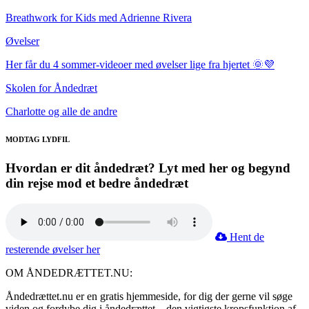
Breathwork for Kids med Adrienne Rivera
Øvelser
Her får du 4 sommer-videoer med øvelser lige fra hjertet 🌞💜
Skolen for Åndedræt
Charlotte og alle de andre
MODTAG LYDFIL
Hvordan er dit åndedræt? Lyt med her og begynd
din rejse mod et bedre åndedræt
Hent de
resterende øvelser her
OM ÅNDEDRÆTTET.NU:
Åndedrættet.nu er en gratis hjemmeside, for dig der gerne vil søge
viden og fordybe dig i åndedrættet – den vigtigste kropsfunktion af