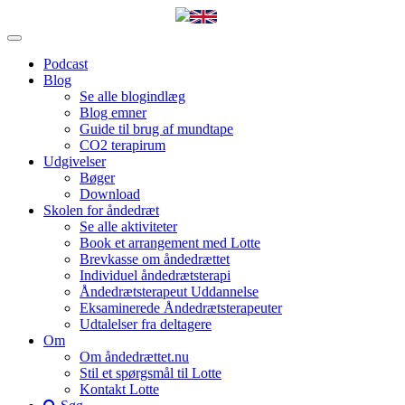
Podcast
Blog
Se alle blogindlæg
Blog emner
Guide til brug af mundtape
CO2 terapirum
Udgivelser
Bøger
Download
Skolen for åndedræt
Se alle aktiviteter
Book et arrangement med Lotte
Brevkasse om åndedrættet
Individuel åndedrætsterapi
Åndedrætsterapeut Uddannelse
Eksaminerede Åndedrætsterapeuter
Udtalelser fra deltagere
Om
Om åndedrættet.nu
Stil et spørgsmål til Lotte
Kontakt Lotte