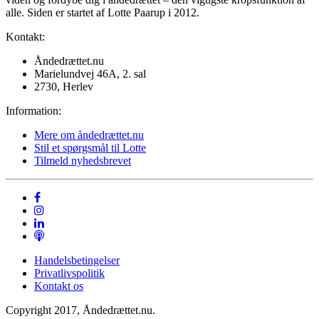
alle. Siden er startet af Lotte Paarup i 2012.
Kontakt:
Åndedrættet.nu
Marielundvej 46A, 2. sal
2730, Herlev
Information:
Mere om åndedrættet.nu
Stil et spørgsmål til Lotte
Tilmeld nyhedsbrevet
Handelsbetingelser
Privatlivspolitik
Kontakt os
Copyright 2017, Åndedrættet.nu.