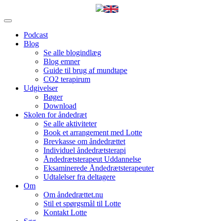
Podcast
Blog
Se alle blogindlæg
Blog emner
Guide til brug af mundtape
CO2 terapirum
Udgivelser
Bøger
Download
Skolen for åndedræt
Se alle aktiviteter
Book et arrangement med Lotte
Brevkasse om åndedrættet
Individuel åndedrætsterapi
Åndedrætsterapeut Uddannelse
Eksaminerede Åndedrætsterapeuter
Udtalelser fra deltagere
Om
Om åndedrættet.nu
Stil et spørgsmål til Lotte
Kontakt Lotte