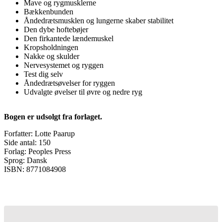
Mave og rygmusklerne
Bækkenbunden
Åndedrætsmusklen og lungerne skaber stabilitet
Den dybe hoftebøjer
Den firkantede lændemuskel
Kropsholdningen
Nakke og skulder
Nervesystemet og ryggen
Test dig selv
Åndedrætsøvelser for ryggen
Udvalgte øvelser til øvre og nedre ryg
Bogen er udsolgt fra forlaget.
Forfatter: Lotte Paarup
Side antal: 150
Forlag: Peoples Press
Sprog: Dansk
ISBN: 8771084908