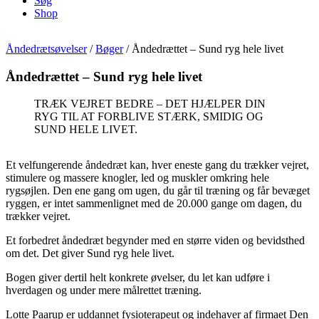
Søg
Shop
Åndedrætsøvelser
/
Bøger
/
Åndedrættet – Sund ryg hele livet
Åndedrættet – Sund ryg hele livet
TRÆK VEJRET BEDRE – DET HJÆLPER DIN
RYG TIL AT FORBLIVE STÆRK, SMIDIG OG
SUND HELE LIVET.
Et velfungerende åndedræt kan, hver eneste gang du trækker vejret,
stimulere og massere knogler, led og muskler omkring hele
rygsøjlen. Den ene gang om ugen, du går til træning og får bevæget
ryggen, er intet sammenlignet med de 20.000 gange om dagen, du
trækker vejret.
Et forbedret åndedræt begynder med en større viden og bevidsthed
om det. Det giver Sund ryg hele livet.
Bogen giver dertil helt konkrete øvelser, du let kan udføre i
hverdagen og under mere målrettet træning.
Lotte Paarup er uddannet fysioterapeut og indehaver af firmaet Den