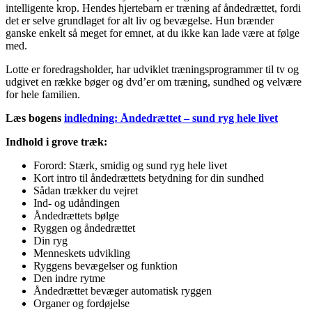
intelligente krop. Hendes hjertebarn er træning af åndedrættet, fordi
det er selve grundlaget for alt liv og bevægelse. Hun brænder
ganske enkelt så meget for emnet, at du ikke kan lade være at følge
med.
Lotte er foredragsholder, har udviklet træningsprogrammer til tv og
udgivet en række bøger og dvd’er om træning, sundhed og velvære
for hele familien.
Læs bogens
indledning: Åndedrættet – sund ryg hele livet
Indhold i grove træk:
Forord: Stærk, smidig og sund ryg hele livet
Kort intro til åndedrættets betydning for din sundhed
Sådan trækker du vejret
Ind- og udåndingen
Åndedrættets bølge
Ryggen og åndedrættet
Din ryg
Menneskets udvikling
Ryggens bevægelser og funktion
Den indre rytme
Åndedrættet bevæger automatisk ryggen
Organer og fordøjelse