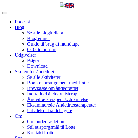
Podcast
Blog
Se alle blogindlæg
Blog emner
Guide til brug af mundtape
CO2 terapirum
Udgivelser
Bøger
Download
Skolen for åndedræt
Se alle aktiviteter
Book et arrangement med Lotte
Brevkasse om åndedrættet
Individuel åndedrætsterapi
Åndedrætsterapeut Uddannelse
Eksaminerede Åndedrætsterapeuter
Udtalelser fra deltagere
Om
Om åndedrættet.nu
Stil et spørgsmål til Lotte
Kontakt Lotte