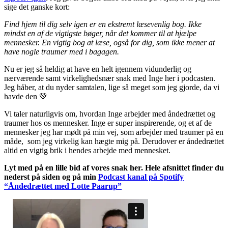
sige det ganske kort:
Find hjem til dig selv igen er en ekstremt læsevenlig bog. Ikke
mindst en af de vigtigste bøger, når det kommer til at hjælpe
mennesker. En vigtig bog at læse, også for dig, som ikke mener at
have nogle traumer med i bagagen.
Nu er jeg så heldig at have en helt igennem vidunderlig og
nærværende samt virkelighedsnær snak med Inge her i podcasten.
Jeg håber, at du nyder samtalen, lige så meget som jeg gjorde, da vi
havde den 💚
Vi taler naturligvis om, hvordan Inge arbejder med åndedrættet og
traumer hos os mennesker. Inge er super inspirerende, og et af de
mennesker jeg har mødt på min vej, som arbejder med traumer på en
måde, som jeg virkelig kan hægte mig på. Derudover er åndedrættet
altid en vigtig brik i hendes arbejde med mennesket.
Lyt med på en lille bid af vores snak her. Hele afsnittet finder du
nederst på siden og på
min
Podcast kanal på Spotify
“Åndedrættet med Lotte Paarup”