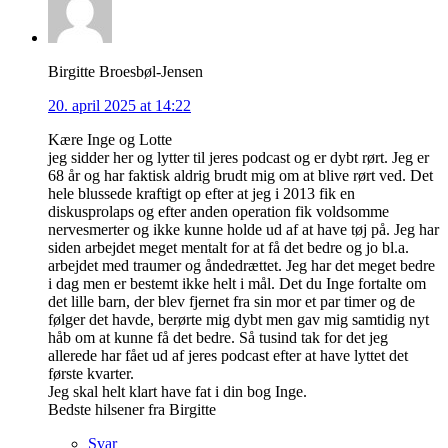
Birgitte Broesbøl-Jensen
20. april 2025 at 14:22
Kære Inge og Lotte
jeg sidder her og lytter til jeres podcast og er dybt rørt. Jeg er
68 år og har faktisk aldrig brudt mig om at blive rørt ved. Det
hele blussede kraftigt op efter at jeg i 2013 fik en
diskusprolaps og efter anden operation fik voldsomme
nervesmerter og ikke kunne holde ud af at have tøj på. Jeg har
siden arbejdet meget mentalt for at få det bedre og jo bl.a.
arbejdet med traumer og åndedrættet. Jeg har det meget bedre
i dag men er bestemt ikke helt i mål. Det du Inge fortalte om
det lille barn, der blev fjernet fra sin mor et par timer og de
følger det havde, berørte mig dybt men gav mig samtidig nyt
håb om at kunne få det bedre. Så tusind tak for det jeg
allerede har fået ud af jeres podcast efter at have lyttet det
første kvarter.
Jeg skal helt klart have fat i din bog Inge.
Bedste hilsener fra Birgitte
Svar