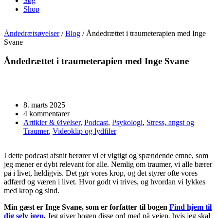
Søg
Shop
Åndedrætsøvelser
/
Blog
/
Åndedrættet i traumeterapien med Inge
Svane
Åndedrættet i traumeterapien med Inge Svane
8. marts 2025
4 kommentarer
Artikler & Øvelser
,
Podcast
,
Psykologi
,
Stress, angst og
Traumer
,
Videoklip og lydfiler
I dette podcast afsnit berører vi et vigtigt og spændende emne, som
jeg mener er dybt relevant for alle. Nemlig om traumer, vi alle bærer
på i livet, heldigvis. Det gør vores krop, og det styrer ofte vores
adfærd og væren i livet. Hvor godt vi trives, og hvordan vi lykkes
med krop og sind.
Min gæst er Inge Svane, som er forfatter til bogen
Find hjem til
dig selv igen
.
Jeg giver bogen disse ord med på vejen, hvis jeg skal