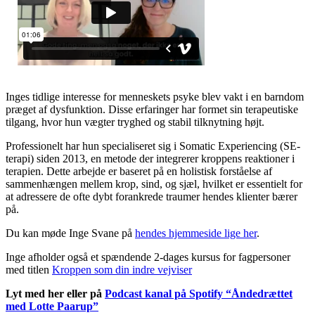
Inges tidlige interesse for menneskets psyke blev vakt i en barndom
præget af dysfunktion. Disse erfaringer har formet sin terapeutiske
tilgang, hvor hun vægter tryghed og stabil tilknytning højt.
Professionelt har hun specialiseret sig i Somatic Experiencing (SE-
terapi) siden 2013, en metode der integrerer kroppens reaktioner i
terapien. Dette arbejde er baseret på en holistisk forståelse af
sammenhængen mellem krop, sind, og sjæl, hvilket er essentielt for
at adressere de ofte dybt forankrede traumer hendes klienter bærer
på.
Du kan møde Inge Svane på
hendes hjemmeside lige her
.
Inge afholder også et spændende 2-dages kursus for fagpersoner
med titlen
Kroppen som din indre vejviser
Lyt med her eller på
Podcast kanal på Spotify “Åndedrættet
med Lotte Paarup”