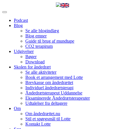
Podcast
Blog
Se alle blogindlæg
Blog emner
Guide til brug af mundtape
CO2 terapirum
Udgivelser
Bøger
Download
Skolen for åndedræt
Se alle aktiviteter
Book et arrangement med Lotte
Brevkasse om åndedrættet
Individuel åndedrætsterapi
Åndedrætsterapeut Uddannelse
Eksaminerede Åndedrætsterapeuter
Udtalelser fra deltagere
Om
Om åndedrættet.nu
Stil et spørgsmål til Lotte
Kontakt Lotte